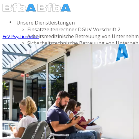
Unsere Dienstleistungen
Einsatzzeitenrechner DGUV Vorschrift 2
Arbeitsmedizinische Betreuung von Unterneh
FeV Psychometrie
Sicherheitstechnische Betreuung von Unterne
Beratung und Betreuung im Brandschutz
Stellung von Datenschutzbeauftragten
Betriebsärztlicher Praxiskalender
Kostenübersicht Vorsorgen /
Untersuchungen
Gewerbliche Kunden (Nettopre
Untersuchungen / Vorsorgen / Buchungen
Onlinekurse / Seminare
Wissen & Informationen
Die Arbeitsschutzorganisation in der Filmprodu
Fachartikel - Wissensdatenbank
Onlinerechner Mitarbeiter (Schwellenwert)
Downloads von Arbeitshilfen -
Betriebsanweisungen
Bußgelder - Vorschriften 