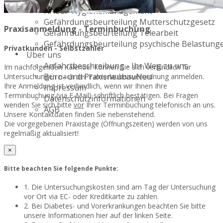
Verordnungen - BA`s
HACCP Hygienemanagement
Gefährdungsbeurteilung Mutterschutzgesetz
Praxisanmeldung - Terminbuchung
Gefährdungsbeurteilung Telearbeit
Gefährdungsbeurteilung psychische Belastung
Privatkunden - Selbstzahler
Über uns
Anfahrtbeschreibung - Ihr Weg zu uns
Im nachfolgenden Kalender können Sie sich verbindlich für
Büro- und Praxisneubau
Neu
Untersuchungen nach der Fahrerlaubnisverordnung anmelden.
Ihre Anmeldung ist verbindlich, wenn wir Ihnen Ihre
Impressum
Terminbuchung (via E-Mail) schriftlich bestätigen. Bei Fragen
Datenschutzinformationen
wenden Sie sich bitte
vor
Ihrer Terminbuchung telefonisch an uns.
AGB
Unsere Kontaktdaten finden Sie nebenstehend.
Die vorgegebenen Praxistage (Öffnungszeiten) werden von uns
regelmäßig aktualisiert!
×
Bitte beachten Sie folgende Punkte:
1. Die Untersuchungskosten sind am Tag der Untersuchung
vor Ort via EC- oder Kreditkarte zu zahlen.
2. Bei Diabetes- und Vorerkrankungen beachten Sie bitte
unsere Informationen hier auf der linken Seite.