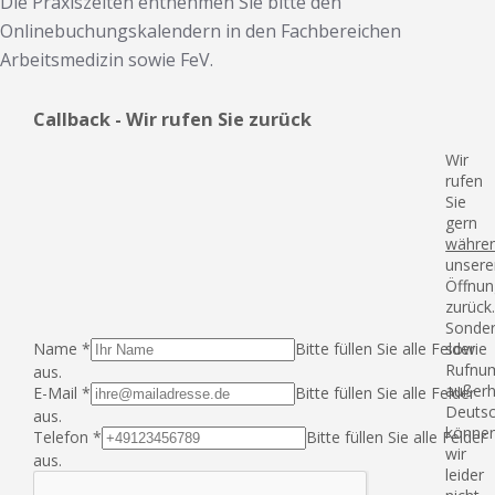
Die Praxiszeiten entnehmen Sie bitte den
Onlinebuchungskalendern in den Fachbereichen
Arbeitsmedizin sowie FeV.
Callback - Wir rufen Sie zurück
Wir
rufen
Sie
gern
währe
unsere
Öffnun
zurück
Sonde
Name
*
Bitte füllen Sie alle Felder
sowie
Rufnu
aus.
außerh
E-Mail
*
Bitte füllen Sie alle Felder
Deutsc
aus.
könne
Telefon
*
Bitte füllen Sie alle Felder
wir
aus.
leider