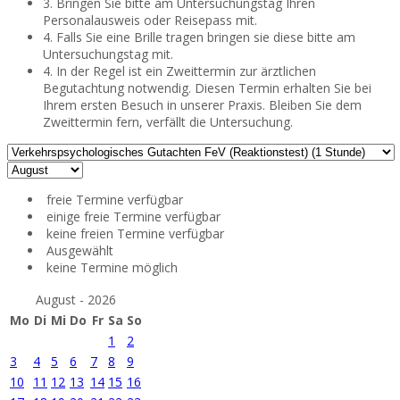
3. Bringen Sie bitte am Untersuchungstag Ihren
Personalausweis oder Reisepass mit.
4. Falls Sie eine Brille tragen bringen sie diese bitte am
Untersuchungstag mit.
4. In der Regel ist ein Zweittermin zur ärztlichen
Begutachtung notwendig. Diesen Termin erhalten Sie bei
Ihrem ersten Besuch in unserer Praxis. Bleiben Sie dem
Zweittermin fern, verfällt die Untersuchung.
freie Termine verfügbar
einige freie Termine verfügbar
keine freien Termine verfügbar
Ausgewählt
keine Termine möglich
August - 2026
Mo
Di
Mi
Do
Fr
Sa
So
1
2
3
4
5
6
7
8
9
10
11
12
13
14
15
16