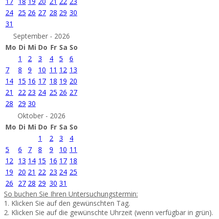
17
18
19
20
21
22
23
24
25
26
27
28
29
30
31
September - 2026
Mo
Di
Mi
Do
Fr
Sa
So
1
2
3
4
5
6
7
8
9
10
11
12
13
14
15
16
17
18
19
20
21
22
23
24
25
26
27
28
29
30
Oktober - 2026
Mo
Di
Mi
Do
Fr
Sa
So
1
2
3
4
5
6
7
8
9
10
11
12
13
14
15
16
17
18
19
20
21
22
23
24
25
26
27
28
29
30
31
So buchen Sie Ihren Untersuchungstermin:
1. Klicken Sie auf den gewünschten Tag.
2. Klicken Sie auf die gewünschte Uhrzeit (wenn verfügbar in grün).