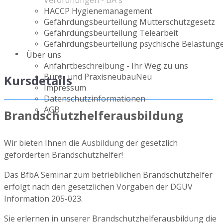
Verordnungen - BA`s
HACCP Hygienemanagement
Gefährdungsbeurteilung Mutterschutzgesetz
Gefährdungsbeurteilung Telearbeit
Gefährdungsbeurteilung psychische Belastung
Über uns
Anfahrtbeschreibung - Ihr Weg zu uns
Büro- und Praxisneubau
Neu
Kursdetails
Impressum
Datenschutzinformationen
AGB
Brandschutzhelferausbildung
Wir bieten Ihnen die Ausbildung der gesetzlich
geforderten Brandschutzhelfer!
Das BfbA Seminar zum betrieblichen Brandschutzhelfer
erfolgt nach den gesetzlichen Vorgaben der DGUV
Information 205-023.
Sie erlernen in unserer Brandschutzhelferausbildung die