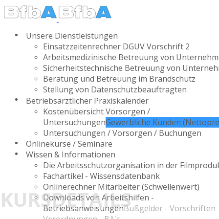
Unsere Dienstleistungen
Einsatzzeitenrechner DGUV Vorschrift 2
Arbeitsmedizinische Betreuung von Unterneh
Sicherheitstechnische Betreuung von Unterne
Beratung und Betreuung im Brandschutz
Stellung von Datenschutzbeauftragten
Betriebsärztlicher Praxiskalender
Kostenübersicht Vorsorgen /
Untersuchungen
Gewerbliche Kunden (Nettopre
Untersuchungen / Vorsorgen / Buchungen
Onlinekurse / Seminare
Wissen & Informationen
Die Arbeitsschutzorganisation in der Filmprodu
Fachartikel - Wissensdatenbank
Onlinerechner Mitarbeiter (Schwellenwert)
KURSDETAILS
Downloads von Arbeitshilfen -
Betriebsanweisungen
Bußgelder - Vorschriften 