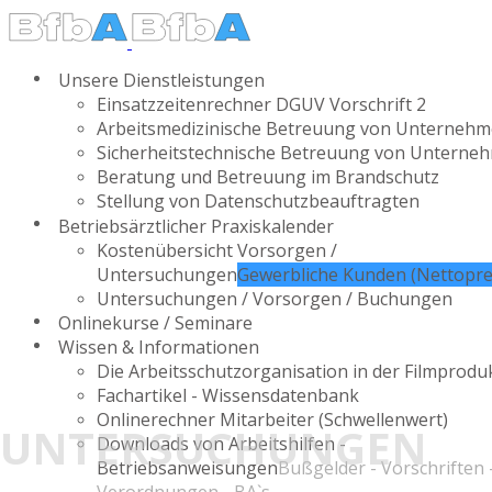
Unsere Dienstleistungen
Einsatzzeitenrechner DGUV Vorschrift 2
Arbeitsmedizinische Betreuung von Unterneh
Sicherheitstechnische Betreuung von Unterne
Beratung und Betreuung im Brandschutz
Stellung von Datenschutzbeauftragten
Betriebsärztlicher Praxiskalender
Kostenübersicht Vorsorgen /
Untersuchungen
Gewerbliche Kunden (Nettopre
Untersuchungen / Vorsorgen / Buchungen
Onlinekurse / Seminare
Wissen & Informationen
Die Arbeitsschutzorganisation in der Filmprodu
Fachartikel - Wissensdatenbank
Onlinerechner Mitarbeiter (Schwellenwert)
UNTERSUCHUNGEN
Downloads von Arbeitshilfen -
Betriebsanweisungen
Bußgelder - Vorschriften 