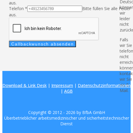
Deutsc
aus.
könne
Telefon
*
Bitte füllen Sie alle Felder
wir
aus.
leider
nicht
zurück
Falls
Callbackwunsch absenden
wir Sie
telefo
nicht
erreic
können
kontak
wir Sie
via E-
Download & Link Desk
|
Impressum
|
Datenschutzinformationen
Mail.
|
AGB
Copyright © 2012 -
2026 by BfbA GmbH
Überbetrieblicher arbeitsmedizinischer und sicherheitstechnischer
Dienst