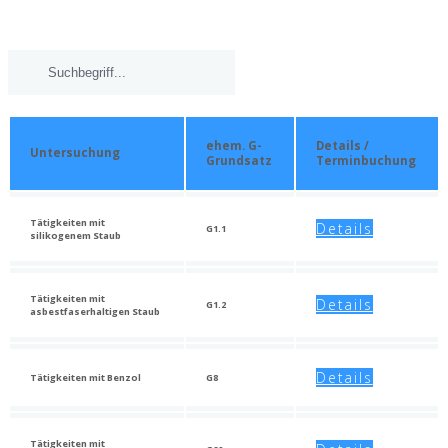
ehem. G-
Details /
Untersuchung
Grundsatz
Terminbuchung
Tätigkeiten mit
Details
G1.1
silikogenem Staub
Tätigkeiten mit
Details
G1.2
asbestfaserhaltigen Staub
Details
Tätigkeiten mit Benzol
G8
Tätigkeiten mit