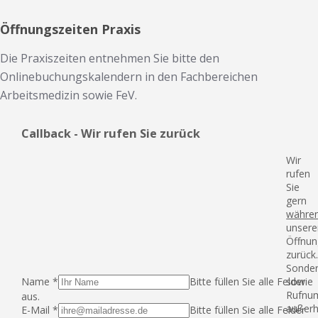
Öffnungszeiten Praxis
Die Praxiszeiten entnehmen Sie bitte den
Onlinebuchungskalendern in den Fachbereichen
Arbeitsmedizin sowie FeV.
Callback - Wir rufen Sie zurück
Wir
rufen
Sie
gern
währe
unsere
Öffnun
zurück
Sonde
Name
*
Bitte füllen Sie alle Felder
sowie
Rufnu
aus.
außerh
E-Mail
*
Bitte füllen Sie alle Felder