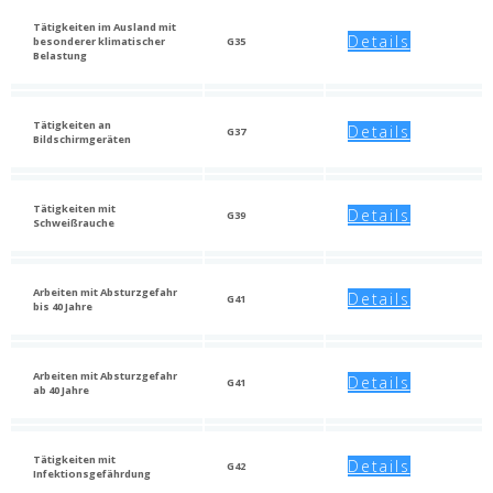
Tätigkeiten im Ausland mit
Details
besonderer klimatischer
G35
Belastung
Tätigkeiten an
Details
G37
Bildschirmgeräten
Tätigkeiten mit
Details
G39
Schweißrauche
Arbeiten mit Absturzgefahr
Details
G41
bis 40 Jahre
Arbeiten mit Absturzgefahr
Details
G41
ab 40 Jahre
Tätigkeiten mit
Details
G42
Infektionsgefährdung