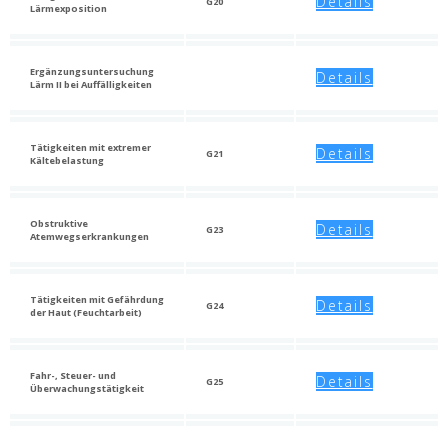
Details
G20
Lärmexposition
Ergänzungsuntersuchung
Details
Lärm II bei Auffälligkeiten
Tätigkeiten mit extremer
Details
G21
Kältebelastung
Obstruktive
Details
G23
Atemwegserkrankungen
Tätigkeiten mit Gefährdung
Details
G24
der Haut (Feuchtarbeit)
Fahr-, Steuer- und
Details
G25
Überwachungstätigkeit