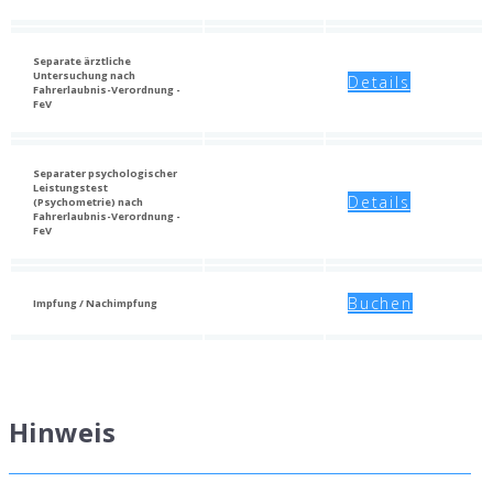
Separate ärztliche
Untersuchung nach
Details
Fahrerlaubnis-Verordnung -
FeV
Separater psychologischer
Leistungstest
Details
(Psychometrie) nach
Fahrerlaubnis-Verordnung -
FeV
Buchen
Impfung / Nachimpfung
Hinweis