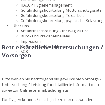
Verordnungen - BA`s
HACCP Hygienemanagement
Gefährdungsbeurteilung Mutterschutzgesetz
Gefährdungsbeurteilung Telearbeit
Gefährdungsbeurteilung psychische Belastung
Über uns
Anfahrtbeschreibung - Ihr Weg zu uns
Büro- und Praxisneubau
Neu
Impressum
Betriebsärztliche Untersuchungen /
Datenschutzinformationen
AGB
Vorsorgen
Bitte wählen Sie nachfolgend die gewünschte Vorsorge /
Untersuchung / Leistung für detaillierte Informationen
sowie zur
Onlineterminbuchung
aus.
Für Fragen können Sie sich jederzeit an uns wenden.