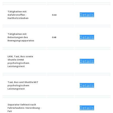
Tätigkeiten mit
Details
Gefahrstoffen -
G44
Hartholzstäuben
Tätigkeiten mit
Details
Belastungen des
G46
Bewegungsapparates
LKW, Taxi, Bus sowie
Shuttle OHNE
Details
psychologischem
Leistungstest
Taxi, Bus und Shuttle MIT
Details
psychologischem
Leistungstest
Separater Sehtest nach
Details
Fahrerlaubnis-Verordnung -
FeV