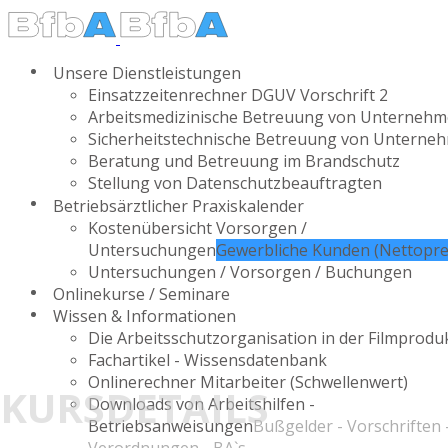
Unsere Dienstleistungen
Einsatzzeitenrechner DGUV Vorschrift 2
Arbeitsmedizinische Betreuung von Unterneh
Sicherheitstechnische Betreuung von Unterne
Beratung und Betreuung im Brandschutz
Stellung von Datenschutzbeauftragten
Betriebsärztlicher Praxiskalender
Kostenübersicht Vorsorgen /
Untersuchungen
Gewerbliche Kunden (Nettopre
Untersuchungen / Vorsorgen / Buchungen
Onlinekurse / Seminare
Wissen & Informationen
Die Arbeitsschutzorganisation in der Filmprodu
Fachartikel - Wissensdatenbank
Onlinerechner Mitarbeiter (Schwellenwert)
KURSDETAILS
Downloads von Arbeitshilfen -
Betriebsanweisungen
Bußgelder - Vorschriften 