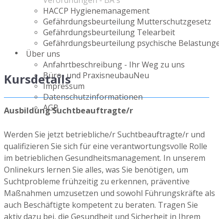
Verordnungen - BA`s
HACCP Hygienemanagement
Gefährdungsbeurteilung Mutterschutzgesetz
Gefährdungsbeurteilung Telearbeit
Gefährdungsbeurteilung psychische Belastung
Über uns
Anfahrtbeschreibung - Ihr Weg zu uns
Büro- und Praxisneubau
Neu
Kursdetails
Impressum
Datenschutzinformationen
AGB
Ausbildung Suchtbeauftragte/r
Werden Sie jetzt betriebliche/r Suchtbeauftragte/r und
qualifizieren Sie sich für eine verantwortungsvolle Rolle
im betrieblichen Gesundheitsmanagement. In unserem
Onlinekurs lernen Sie alles, was Sie benötigen, um
Suchtprobleme frühzeitig zu erkennen, präventive
Maßnahmen umzusetzen und sowohl Führungskräfte als
auch Beschäftigte kompetent zu beraten. Tragen Sie
aktiv dazu bei, die Gesundheit und Sicherheit in Ihrem