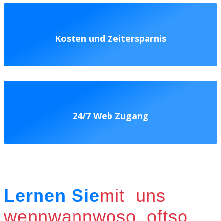
Kosten und Zeitersparnis
24/7 Web Zugang
Lernen Sie
mit uns
wenn
wann
wo
so oft
so