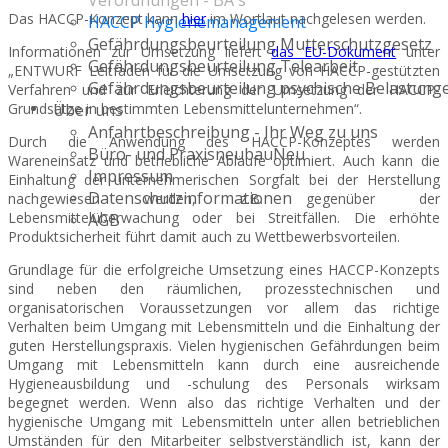
Verordnungen - BA`s
Das HACCP-Konzept kann
hier
im Wortlaut nachgelesen werden.
HACCP Hygienemanagement
Gefährdungsbeurteilung Mutterschutzgesetz
Informationen zur Umsetzung liefert
das EU-Dokument
unter
Gefährdungsbeurteilung Telearbeit
„ENTWURF Leitfaden für die Umsetzung von HACCP-gestützten
Gefährdungsbeurteilung psychische Belastung
Verfahren und zur Erleichterung der Umsetzung der HACCP-
Grundsätze in bestimmten Lebensmittelunternehmen“.
Über uns
Anfahrtbeschreibung - Ihr Weg zu uns
Durch die Anwendung des HACCP-Konzeptes werden
Büro- und Praxisneubau
Neu
Wareneinsatz und betriebliche Abläufe optimiert. Auch kann die
Impressum
Einhaltung der unternehmerischen Sorgfalt bei der Herstellung
Datenschutzinformationen
nachgewiesen werden, z.B. gegenüber der
Lebensmittelüberwachung oder bei Streitfällen. Die erhöhte
AGB
Produktsicherheit führt damit auch zu Wettbewerbsvorteilen.
Grundlage für die erfolgreiche Umsetzung eines HACCP-Konzepts
sind neben den räumlichen, prozesstechnischen und
organisatorischen Voraussetzungen vor allem das richtige
Verhalten beim Umgang mit Lebensmitteln und die Einhaltung der
guten Herstellungspraxis. Vielen hygienischen Gefährdungen beim
Umgang mit Lebensmitteln kann durch eine ausreichende
Hygieneausbildung und -schulung des Personals wirksam
begegnet werden. Wenn also das richtige Verhalten und der
hygienische Umgang mit Lebensmitteln unter allen betrieblichen
Umständen für den Mitarbeiter selbstverständlich ist, kann der