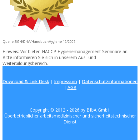
Quelle:BGN/DrM/HandbuchHygiene 12/2007
Hinweis: Wir bieten HACCP Hygienemanagement Seminare an.
Bitte informieren Sie sich in unserem Aus- und
Weiterbildungsbereich.
Download & Link Desk
|
Impressum
|
Datenschutzinformationen
|
AGB
Copyright © 2012 -
2026 by BfbA GmbH
Überbetrieblicher arbeitsmedizinischer und sicherheitstechnischer
Dienst