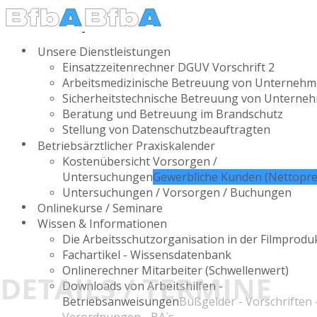
Unsere Dienstleistungen
Einsatzzeitenrechner DGUV Vorschrift 2
Arbeitsmedizinische Betreuung von Unterneh
Sicherheitstechnische Betreuung von Unterne
Beratung und Betreuung im Brandschutz
Stellung von Datenschutzbeauftragten
Betriebsärztlicher Praxiskalender
Kostenübersicht Vorsorgen /
Untersuchungen
Gewerbliche Kunden (Nettopre
Untersuchungen / Vorsorgen / Buchungen
Onlinekurse / Seminare
Wissen & Informationen
Die Arbeitsschutzorganisation in der Filmprodu
Fachartikel - Wissensdatenbank
Onlinerechner Mitarbeiter (Schwellenwert)
DETAILS / TERMINE
Downloads von Arbeitshilfen -
Betriebsanweisungen
Bußgelder - Vorschriften 