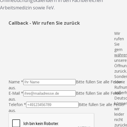
Onlinebuchungskalendern in den Fachbereichen
Arbeitsmedizin sowie FeV.
Callback - Wir rufen Sie zurück
Wir
rufen
Sie
gern
währe
unsere
Öffnun
zurück
Sonde
Name
*
Bitte füllen Sie alle Felder
sowie
Rufnu
aus.
außerh
E-Mail
*
Bitte füllen Sie alle Felder
Deutsc
aus.
könne
Telefon
*
Bitte füllen Sie alle Felder
wir
aus.
leider
nicht
zurück