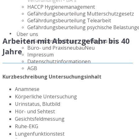
Verordnungen - BA`s
HACCP Hygienemanagement
Gefährdungsbeurteilung Mutterschutzgesetz
Gefährdungsbeurteilung Telearbeit
Gefährdungsbeurteilung psychische Belastung
Über uns
Arbeiten mit Absturzgefahr bis 40
Anfahrtbeschreibung - Ihr Weg zu uns
Büro- und Praxisneubau
Neu
Jahre
Impressum
Datenschutzinformationen
AGB
Kurzbeschreibung Untersuchungsinhalt
Anamnese
Körperliche Untersuchung
Urinstatus, Blutbild
Hör- und Sehtest
Gesichtsfeldmessung
Ruhe-EKG
Lungenfunktionstest