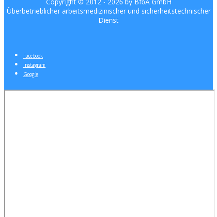
Copyright © 2012 -
2026 by BfbA GmbH
Überbetrieblicher arbeitsmedizinischer und sicherheitstechnischer
Dienst
Facebook
Instagram
Google