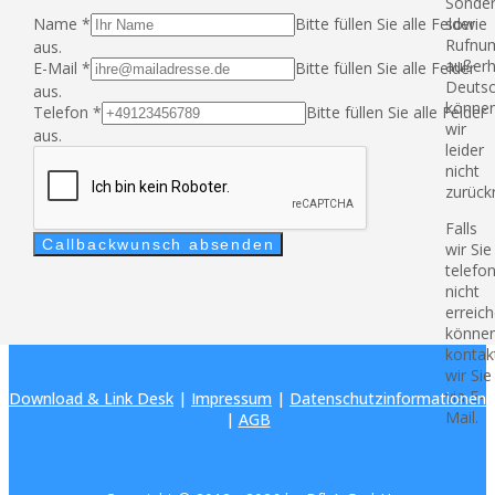
Sonde
Name
*
Bitte füllen Sie alle Felder
sowie
Rufnu
aus.
außerh
E-Mail
*
Bitte füllen Sie alle Felder
Deutsc
aus.
könne
Telefon
*
Bitte füllen Sie alle Felder
wir
aus.
leider
nicht
zurück
Falls
Callbackwunsch absenden
wir Sie
telefo
nicht
erreic
können
kontak
wir Sie
via E-
Download & Link Desk
|
Impressum
|
Datenschutzinformationen
Mail.
|
AGB