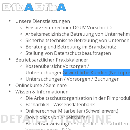
Unsere Dienstleistungen
Einsatzzeitenrechner DGUV Vorschrift 2
Arbeitsmedizinische Betreuung von Unterneh
Sicherheitstechnische Betreuung von Unterne
Beratung und Betreuung im Brandschutz
Stellung von Datenschutzbeauftragten
Betriebsärztlicher Praxiskalender
Kostenübersicht Vorsorgen /
Untersuchungen
Gewerbliche Kunden (Nettopre
Untersuchungen / Vorsorgen / Buchungen
Onlinekurse / Seminare
Wissen & Informationen
Die Arbeitsschutzorganisation in der Filmprodu
Fachartikel - Wissensdatenbank
Onlinerechner Mitarbeiter (Schwellenwert)
DETAILS / TERMINE
Downloads von Arbeitshilfen -
Betriebsanweisungen
Bußgelder - Vorschriften 