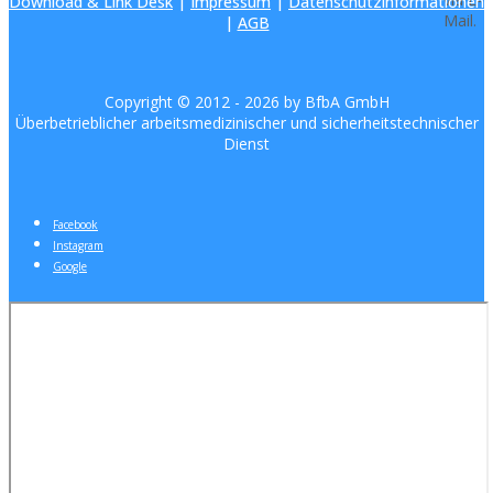
Download & Link Desk
|
Impressum
|
Datenschutzinformationen
Mail.
|
AGB
Copyright © 2012 -
2026 by BfbA GmbH
Überbetrieblicher arbeitsmedizinischer und sicherheitstechnischer
Dienst
Facebook
Instagram
Google