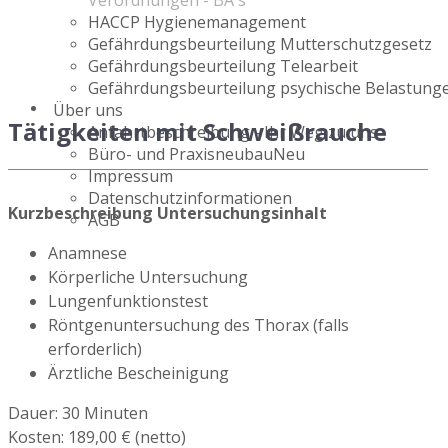
Verordnungen - BA`s
HACCP Hygienemanagement
Gefährdungsbeurteilung Mutterschutzgesetz
Gefährdungsbeurteilung Telearbeit
Gefährdungsbeurteilung psychische Belastung
Über uns
Tätigkeiten mit Schweißrauche
Anfahrtbeschreibung - Ihr Weg zu uns
Büro- und Praxisneubau
Neu
Impressum
Datenschutzinformationen
Kurzbeschreibung Untersuchungsinhalt
AGB
Anamnese
Körperliche Untersuchung
Lungenfunktionstest
Röntgenuntersuchung des Thorax (falls
erforderlich)
Ärztliche Bescheinigung
Dauer: 30 Minuten
Kosten: 189,00 € (netto)