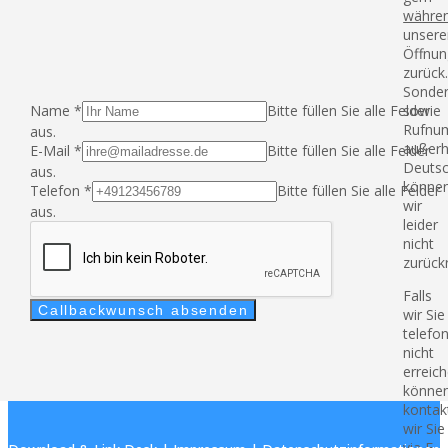
währe
unsere
Öffnun
zurück
Sonde
Name
*
Bitte füllen Sie alle Felder
sowie
Rufnu
aus.
außerh
E-Mail
*
Bitte füllen Sie alle Felder
Deutsc
aus.
könne
Telefon
*
Bitte füllen Sie alle Felder
wir
aus.
leider
nicht
zurück
Falls
Callbackwunsch absenden
wir Sie
telefo
nicht
erreic
können
kontak
wir Sie
via E-